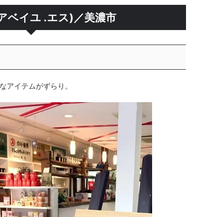
.S(アベイユ .エス)／美濃市
なアイテムがずらり。