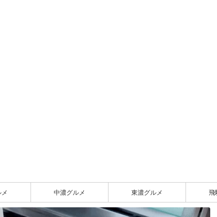
ルメ
中濃グルメ
東濃グルメ
飛