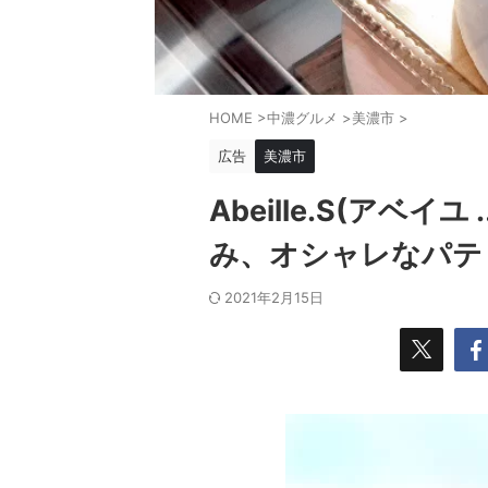
HOME
>
中濃グルメ
>
美濃市
>
広告
美濃市
Abeille.S(アベ
み、オシャレなパテ
2021年2月15日