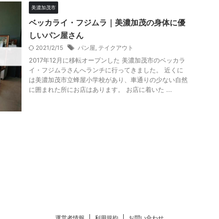
美濃加茂市
ベッカライ・フジムラ｜美濃加茂の身体に優
しいパン屋さん
2021/2/15
パン屋
,
テイクアウト
2017年12月に移転オープンした 美濃加茂市のベッカラ
イ・フジムラさんへランチに行ってきました。 近くに
は美濃加茂市立蜂屋小学校があり、車通りの少ない自然
に囲まれた所にお店はあります。 お店に着いた ...
運営者情報
利用規約
お問い合わせ