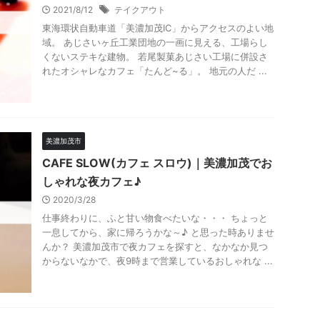
2021/8/12
テイクアウト
東海環状自動車道「美濃加茂IC」からアクセスのよい地
域。 あじさいヶ丘工業団地の一画に見える、工場らし
くないステキな建物。 若尾製菓あじさい工場に併設さ
れたオシャレなカフェ「たんど~る」。 地元の人だ ...
美濃加茂市
CAFE SLOW(カフェ スロウ)｜美濃加茂でお
しゃれな夜カフェ♪
2020/3/28
仕事終わりに、ふと甘い物食べたいな・・・ ちょっと
一息してから、家に帰ろうかな～♪ と思った時ありませ
んか？ 美濃加茂市で夜カフェを探すと、なかなか見つ
からないなかで、夜9時まで営業しているおしゃれな ...