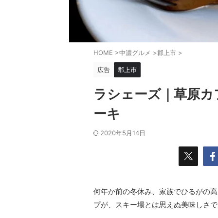
HOME
>
中濃グルメ
>
郡上市
>
広告
郡上市
ラシェーズ｜草原カ
ーキ
2020年5月14日
何年か前の冬休み、家族でひるがの高
プが、スキー場とは思えぬ美味しさで