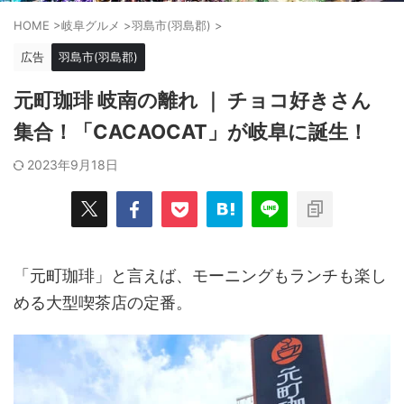
HOME
>
岐阜グルメ
>
羽島市(羽島郡)
>
広告
羽島市(羽島郡)
元町珈琲 岐南の離れ ｜ チョコ好きさん
集合！「CACAOCAT」が岐阜に誕生！
2023年9月18日
「元町珈琲」と言えば、モーニングもランチも楽し
める大型喫茶店の定番。