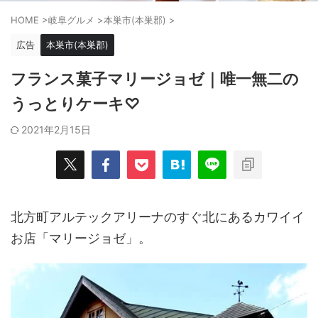
HOME
>
岐阜グルメ
>
本巣市(本巣郡)
>
広告
本巣市(本巣郡)
フランス菓子マリージョゼ｜唯一無二の
うっとりケーキ♡
2021年2月15日
北方町アルテックアリーナのすぐ北にあるカワイイ
お店「マリージョゼ」。