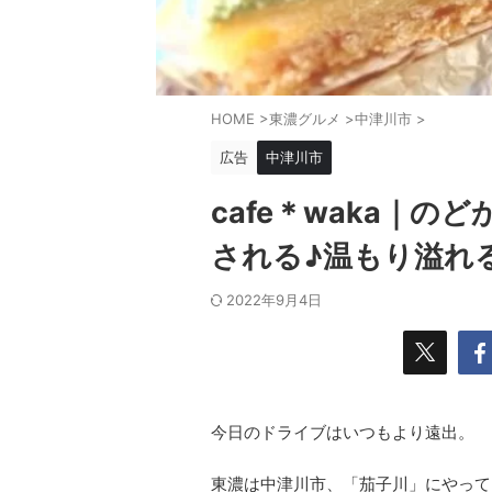
HOME
>
東濃グルメ
>
中津川市
>
広告
中津川市
cafe＊waka｜
される♪温もり溢れ
2022年9月4日
今日のドライブはいつもより遠出。
東濃は中津川市、「茄子川」にやって