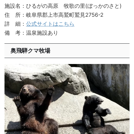
施設名：ひるがの高原 牧歌の里(ぼっかのさと)
住 所：岐阜県郡上市高鷲町鷲見2756-2
詳 細：
公式サイトはこちら
備 考：温泉施設あり
奥飛騨クマ牧場