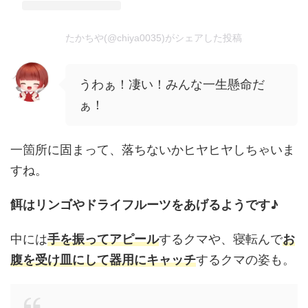
たかちや(@chiya0035)がシェアした投稿
うわぁ！凄い！みんな一生懸命だ
ぁ！
一箇所に固まって、落ちないかヒヤヒヤしちゃいま
すね。
餌はリンゴやドライフルーツをあげるようです♪
中には
手を振ってアピール
するクマや、寝転んで
お
腹を受け皿にして器用にキャッチ
するクマの姿も。