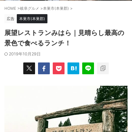
HOME
>
岐阜グルメ
>
本巣市(本巣郡)
>
広告
本巣市(本巣郡)
展望レストランみはら｜見晴らし最高の
景色で食べるランチ！
2019年10月29日