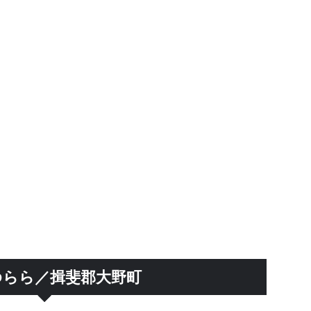
 ゆらら／揖斐郡大野町