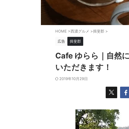
HOME
>
西濃グルメ
>
揖斐郡
>
広告
揖斐郡
Cafe ゆらら｜自
いただきます！
2019年10月29日