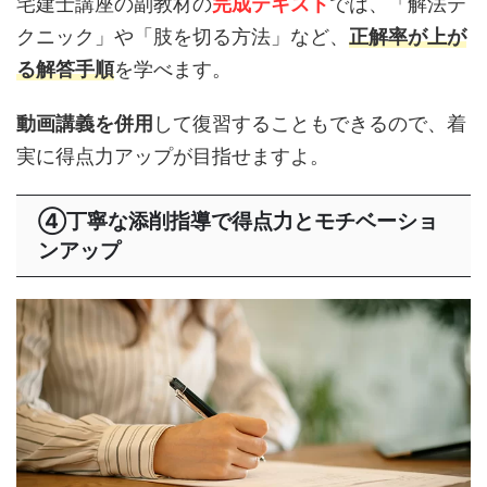
宅建士講座の副教材の
完成テキスト
では、「解法テ
クニック」や「肢を切る方法」など、
正解率が上が
る解答手順
を学べます。
動画講義を併用
して復習することもできるので、着
実に得点力アップが目指せますよ。
④丁寧な添削指導で得点力とモチベーショ
ンアップ