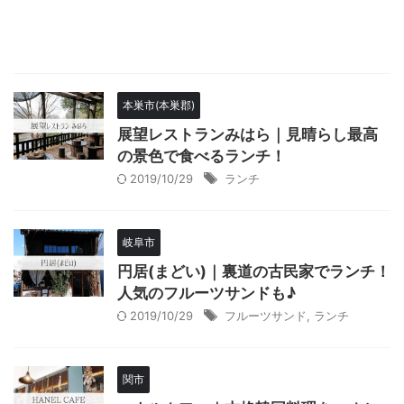
本巣市(本巣郡)
展望レストランみはら｜見晴らし最高
の景色で食べるランチ！
2019/10/29
ランチ
岐阜市
円居(まどい)｜裏道の古民家でランチ！
人気のフルーツサンドも♪
2019/10/29
フルーツサンド
,
ランチ
関市