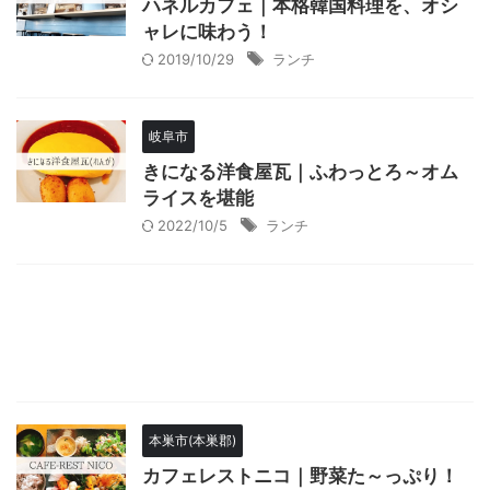
ハネルカフェ｜本格韓国料理を、オシ
ャレに味わう！
2019/10/29
ランチ
岐阜市
きになる洋食屋瓦｜ふわっとろ～オム
ライスを堪能
2022/10/5
ランチ
本巣市(本巣郡)
カフェレストニコ｜野菜た～っぷり！