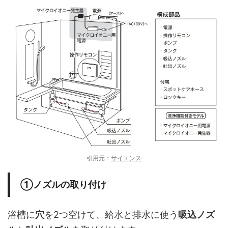
引用元：
サイエンス
①ノズルの取り付け
浴槽に
穴
を2つ空けて、給水と排水に使う
吸込ノズ