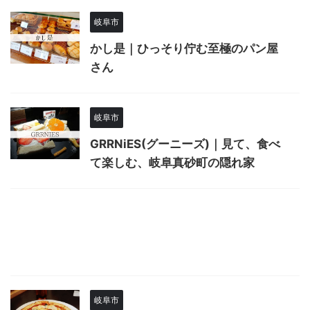
岐阜市
かし是｜ひっそり佇む至極のパン屋
さん
岐阜市
GRRNiES(グーニーズ)｜見て、食べ
て楽しむ、岐阜真砂町の隠れ家
岐阜市